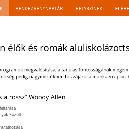
K
RENDEZVÉNYNAPTÁR
HELYSZÍNEK
ELÉR
 élők és romák aluliskolázott
ő programok megvalósítása, a tanulás fontosságának megism
pzettség pedig nagymértékben hozzájárul a munkaerő-piaci b
és a rossz” Woody Allen
feltárása
nyek között
mutatkozása