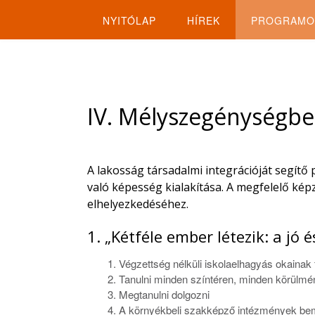
NYITÓLAP
HÍREK
PROGRAMO
IV. Mélyszegénységben
A lakosság társadalmi integrációját segít
való képesség kialakítása. A megfelelő ké
elhelyezkedéséhez.
1. „Kétféle ember létezik: a jó 
Végzettség nélküli iskolaelhagyás okainak 
Tanulni minden színtéren, minden körülmé
Megtanulni dolgozni
A környékbeli szakképző intézmények be