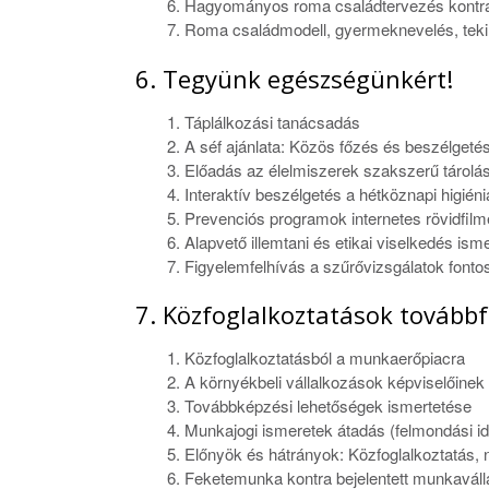
Hagyományos roma családtervezés kontra
Roma családmodell, gyermeknevelés, tekint
6. Tegyünk egészségünkért!
Táplálkozási tanácsadás
A séf ajánlata: Közös főzés és beszélget
Előadás az élelmiszerek szakszerű tárolás
Interaktív beszélgetés a hétköznapi higiéni
Prevenciós programok internetes rövidfil
Alapvető illemtani és etikai viselkedés ism
Figyelemfelhívás a szűrővizsgálatok font
7. Közfoglalkoztatások továbbfo
Közfoglalkoztatásból a munkaerőpiacra
A környékbeli vállalkozások képviselőinek
Továbbképzési lehetőségek ismertetése
Munkajogi ismeretek átadás (felmondási id
Előnyök és hátrányok: Közfoglalkoztatás, 
Feketemunka kontra bejelentett munkaválla