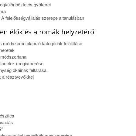
megkülönböztetés gyökerei
lma
A felelősségvállalás szerepe a tanulásban
en élők és a romák helyzetéről
 módszerén alapuló kategóriák felállítása
meretek
s módszertana
örténetek megismerése
ység okainak feltárása
 a résztvevőkkel
készítés
ácsadás
?”
dulatkezelési technikák megismerése