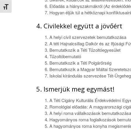
Előadás a hiányszakmákról (Az érdeklődés 
Betűméret váltása
Hogyan éljük túl a hétköznapi konfliktusain
4. Civilekkel együtt a jövőért
A helyi civil szervezetek bemutatkozása
A téti Hajnalcsillag Dalkör és az Ifjúság
Bemutatkozik a Téti Tűzoltóegyesület
Tűzoltóbemutató
Bemutatkozik a Téti Polgárőrség
Bemutatkozik a Magyar Máltai Szeretetszol
Iskolai kirándulás szervezése Tét-Ürgehe
5. Ismerjük meg egymást!
A Téti Cigány Kulturális Érdekvédelmi Eg
Romológiai előadás: A magyarországi cigá
A helyi roma vállalkozások bemutatkozás
Hagyományos roma foglalkozások bemuta
A hagyományos roma konyha megismerése