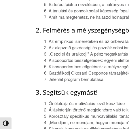
Sztereotípiák a nevelésben; a hátrányos 
A tanulási és gondolkodási képesség foga
Amit ma megtehetsz, ne halaszd holnapra! 
2. Felmérés a mélyszegénységb
Az empirikus ismereteken és az önbevallás
Az alapvető gazdasági és gazdálkodási is
„Oszd el és uralkodj!” A pénzmegtakarítá
Kiscsoportos beszélgetések: egyéni élett
Kiscsoportos beszélgetések: a mélyszegén
Gazdálkodj Okosan! Csoportos társasjáték
Jelenlét program bemutatása
3. Segítsük egymást!
Önéletrajz és motivációs levél készítése
Állásinterjún történő megjelenésre való fel
Korosztály specifikus munkavállalási tan
„Mondjam, ne mondjam, hogyan mondjam
Nagy kontraszt váltása
Sikerek, kudarcok az álláskeresésben: In