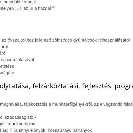
 társadalmi modell
élyelv: „Ki az úr a háznál?”
és az évszakokhoz jellemző zöldséges gyümölcsök felhasználásáról
áról
áról
mek bemutatásával
ertetése
osságára
lytatása, felzárkóztatási, fejlesztési pro
 meghívása, tájékoztatás a munkaerőigényekről, az elvégzendő felad
ő, szabadság stb.)
nyílt munkaerőpiac
lás: Pillanatnyi előnyök, hosszú távú hátrányok