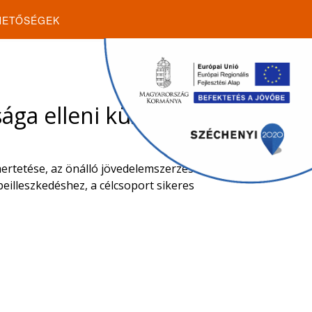
HETŐSÉGEK
sága elleni küzdelem
ertetése, az önálló jövedelemszerzésre
eilleszkedéshez, a célcsoport sikeres