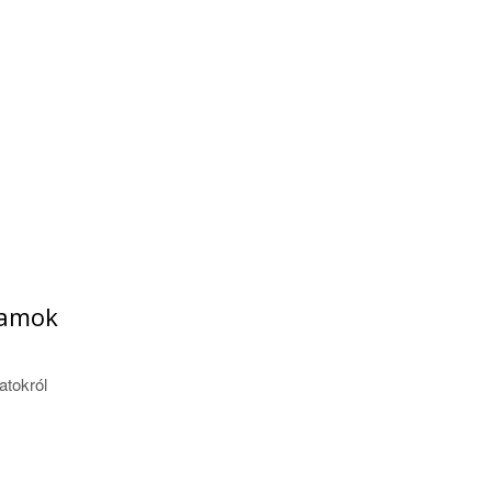
gramok
atokról