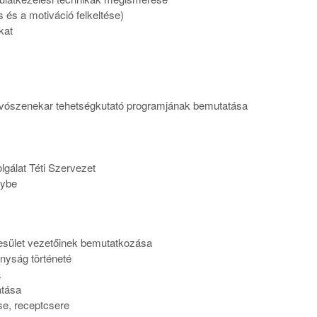
és a motiváció felkeltése)
kat
i Fúvószenekar tehetségkutató programjának bemutatása
gálat Téti Szervezet
gybe
yesület vezetőinek bemutatkozása
nyság történeté
a
tása
, receptcsere