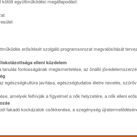
 kötött együttműködési megállapodást:
at
yesület
tműködés erősítését szolgáló programsorozat megvalósítását tervezi
iskolázottsága elleni küzdelem
e, a tanulás fontosságának megismertetése, az önálló jövedelemszerzé
ség
az egészségkultúra javítása, egészségtudatos életre nevelés, szűrőv
ése, amelyek felhívják a figyelmet a nők helyzetére, a nők elleni er
kozás
yokból fakadó kockázatok csökkenése, a szegénység újratermelődés