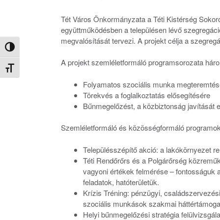
Tét Város Önkormányzata a Téti Kistérség Sokor
együttműködésben a településen lévő szegregáció
megvalósítását tervezi. A projekt célja a szegregá
Nagy kontraszt váltása
A projekt szemléletformáló programsorozata három
Betűméret váltása
Folyamatos szociális munka megteremtés
Törekvés a foglalkoztatás elősegítésére
Bűnmegelőzést, a közbiztonság javítását 
Szemléletformáló és közösségformáló programok
Településszépítő akció: a lakókörnyezet r
Téti Rendőrőrs és a Polgárőrség közreműkö
vagyoni értékek felmérése – fontosságuk a
feladatok, hatóterületük.
Krízis Tréning: pénzügyi, családszervezési
szociális munkások szakmai háttértámoga
Helyi bűnmegelőzési stratégia felülvizsgál