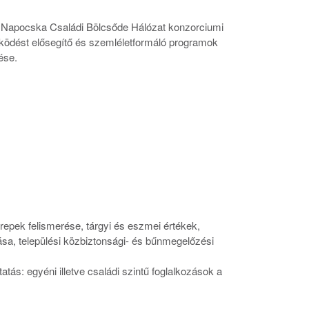
s Napocska Családi Bölcsőde Hálózat konzorciumi
űködést elősegítő és szemléletformáló programok
ése.
repek felismerése, tárgyi és eszmei értékek,
sa, települési közbiztonsági- és bűnmegelőzési
ás: egyéni illetve családi szintű foglalkozások a