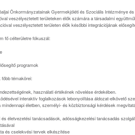
óaljai Önkormányzatainak Gyermekjóléti és Szociális Intézménye é
val veszélyeztetett területeken élők számára a társadalmi együttm
cióval veszélyeztetett területen élők későbbi integrációjának elősegít
 fő célterületre fókuszál:
e
elősegítő programok
 főbb témakörei:
endezettségének, használati értékének növelése érdekében.
désével interaktív foglalkozások lebonyolítása áldozat-elkövető sze
 mindennapi életben, személyi- és közbiztonsági kérdések megvitatá
 és életvezetési tanácsadások, adósságkezelési tanácsadás szolgáltat
tásával
ata és cselekvési tervek elkészítése