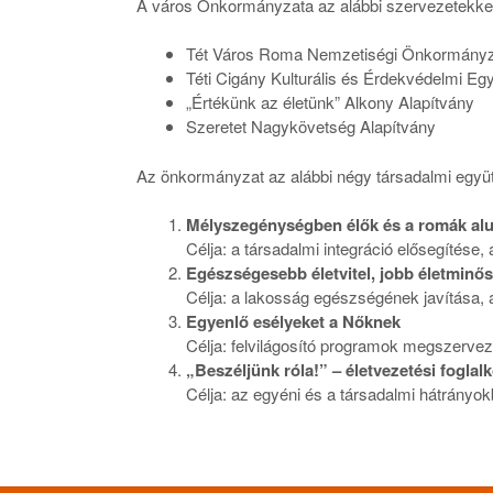
A város Önkormányzata az alábbi szervezetekkel
Tét Város Roma Nemzetiségi Önkormányz
Téti Cigány Kulturális és Érdekvédelmi Eg
„Értékünk az életünk” Alkony Alapítvány
Szeretet Nagykövetség Alapítvány
Az önkormányzat az alábbi négy társadalmi együt
Mélyszegénységben élők és a romák alul
Célja: a társadalmi integráció elősegítés
Egészségesebb életvitel, jobb életminő
Célja: a lakosság egészségének javítása, 
Egyenlő esélyeket a Nőknek
Célja: felvilágosító programok megszervez
„Beszéljünk róla!” – életvezetési foglal
Célja: az egyéni és a társadalmi hátrán