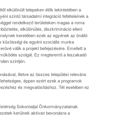
ől elkülönült telepeken élők tekintetében a
i szintű társadalmi integráció feltételeinek a
sséggel rendelkező területeken magas a roma
öztetés, elkülönülés, diszkrimináció elleni
 amelynek keretében ezek az egyének az önálló
tos közösségi és egyéni szociális munka
űvé válik a projekt befejezésére. Emellett a
üttműködés szolgál. Ez megteremti a leszakadó
nden szintjén.
sával, illetve az összes települési releváns
on lehetséges, éppen ezért ezek a programok
ervezéshez és megvalósításhoz. Tét esetében ez
Kistérség Sokoróaljai Önkormányzatainak
vezetek kerülnek aktívan bevonásra a