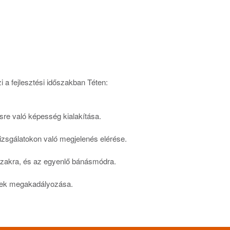
 a fejlesztési időszakban Téten:
sre való képesség kialakítása.
izsgálatokon való megjelenés elérése.
őszakra, és az egyenlő bánásmódra.
ének megakadályozása.