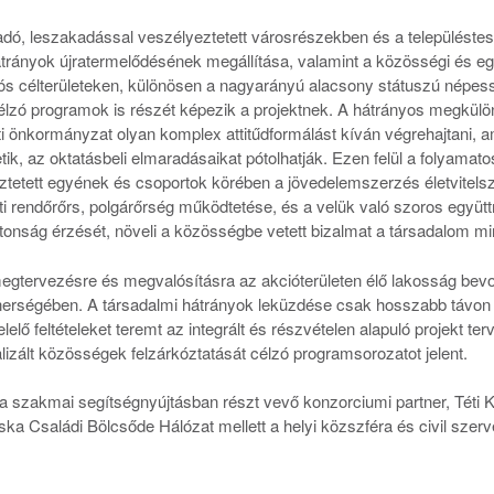
adó, leszakadással veszélyeztetett városrészekben és a településtestt
rányok újratermelődésének megállítása, valamint a közösségi és egyén
ciós célterületeken, különösen a nagyarányú alacsony státuszú népe
élzó programok is részét képezik a projektnek. A hátrányos megkülönb
ti önkormányzat olyan komplex attitűdformálást kíván végrehajtani,
ik, az oktatásbeli elmaradásaikat pótolhatják. Ezen felül a folyama
tett egyének és csoportok körében a jövedelemszerzés életvitelszer
Téti rendőrőrs, polgárőrség működtetése, és a velük való szoros egy
ztonság érzését, növeli a közösségbe vetett bizalmat a társadalom mi
gtervezésre és megvalósításra az akcióterületen élő lakosság bevoná
 partnerségében. A társadalmi hátrányok leküzdése csak hosszabb táv
lő feltételeket teremt az integrált és részvételen alapuló projekt t
alizált közösségek felzárkóztatását célzó programsorozatot jelent.
szakmai segítségnyújtásban részt vevő konzorciumi partner, Téti 
a Családi Bölcsőde Hálózat mellett a helyi közszféra és civil szer