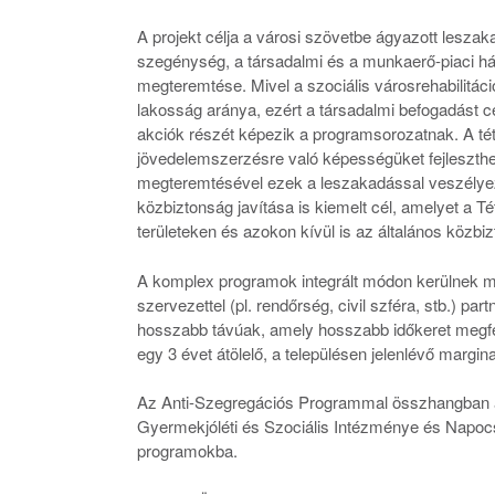
A projekt célja a városi szövetbe ágyazott leszak
szegénység, a társadalmi és a munkaerő-piaci hát
megteremtése. Mivel a szociális városrehabilitá
lakosság aránya, ezért a társadalmi befogadást c
akciók részét képezik a programsorozatnak. A té
jövedelemszerzésre való képességüket fejleszthet
megteremtésével ezek a leszakadással veszélyezte
közbiztonság javítása is kiemelt cél, amelyet a 
területeken és azokon kívül is az általános közbi
A komplex programok integrált módon kerülnek me
szervezettel (pl. rendőrség, civil szféra, stb.)
hosszabb távúak, amely hosszabb időkeret megfele
egy 3 évet átölelő, a településen jelenlévő margin
Az Anti-Szegregációs Programmal összhangban a 
Gyermekjóléti és Szociális Intézménye és Napocsk
programokba.